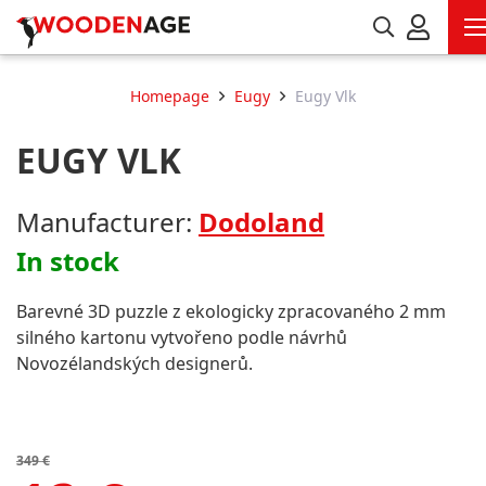
Homepage
Eugy
Eugy Vlk
EUGY VLK
Manufacturer:
Dodoland
In stock
Barevné 3D puzzle z ekologicky zpracovaného 2 mm
silného kartonu vytvořeno podle návrhů
Novozélandských designerů.
349
€