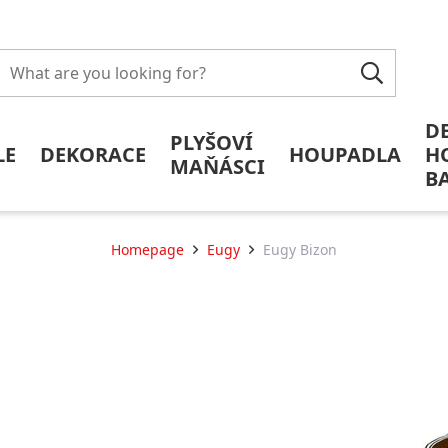
D
PLYŠOVÍ
LE
DEKORACE
HOUPADLA
H
MAŇÁSCI
B
Homepage
Eugy
Eugy Bizon