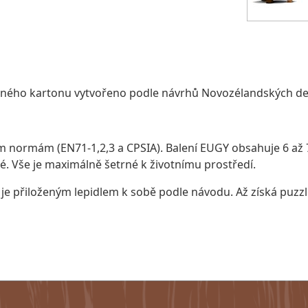
lného kartonu vytvořeno podle návrhů Novozélandských de
ormám (EN71-1,2,3 a CPSIA). Balení EUGY obsahuje 6 až 7 
ké. Vše je maximálně šetrné k životnímu prostředí.
 je přiloženým lepidlem k sobě podle návodu. Až získá puzz