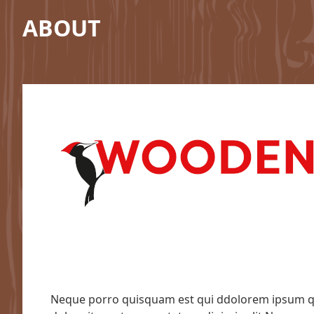
ABOUT
Neque porro quisquam est qui ddolorem ipsum q