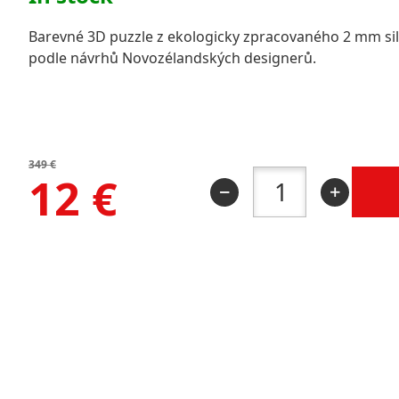
Barevné 3D puzzle z ekologicky zpracovaného 2 mm si
podle návrhů Novozélandských designerů.
349
€
12
€