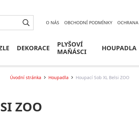
O NÁS
OBCHODNÍ PODMÍNKY
OCHRANA 
PLYŠOVÍ
ZLE
DEKORACE
HOUPADLA
MAŇÁSCI
Úvodní stránka
Houpadla
Houpací Sob XL Belsi ZOO
SI ZOO