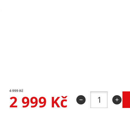
4 999
Kč
2 999
Kč