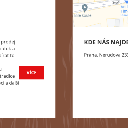
KDE NÁS NAJD
 prodej
outek a
Praha, Nerudova 233
írat to
u
VÍCE
tradice
i a další