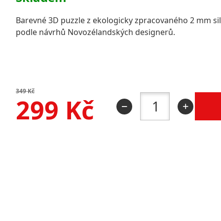
Barevné 3D puzzle z ekologicky zpracovaného 2 mm si
podle návrhů Novozélandských designerů.
349
Kč
299
Kč