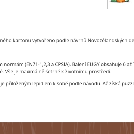
lného kartonu vytvořeno podle návrhů Novozélandských de
ormám (EN71-1,2,3 a CPSIA). Balení EUGY obsahuje 6 až 7 
ké. Vše je maximálně šetrné k životnímu prostředí.
 je přiloženým lepidlem k sobě podle návodu. Až získá puzz