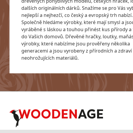
dřevěných pohyblivých modelů, českých hraček, l
dalších originálních dárků. Snažíme se pro Vás vyb
nejlepší a nejhezčí, co český a evropský trh nabízí.
Společně hledáme výrobky, které mají smysl a jso
vyráběné s láskou a touhou přinést kus přírody a 
do Vašich domovů. Dřevěné hračky, loutky, maňásc
výrobky, které nabízíme jsou prověřeny několika
generacemi a jsou vyrobeny z přírodních a zdraví
neohrožujících materiálů.