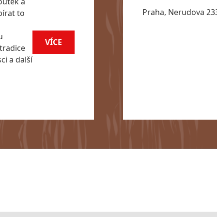
outek a
Praha, Nerudova 233
írat to
u
VÍCE
tradice
i a další