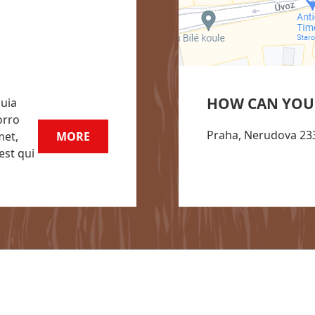
HOW CAN YOU
uia
orro
Praha, Nerudova 233
met,
MORE
est qui