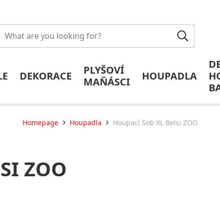
D
PLYŠOVÍ
LE
DEKORACE
HOUPADLA
H
MAŇÁSCI
B
Homepage
Houpadla
Houpací Sob XL Belsi ZOO
SI ZOO