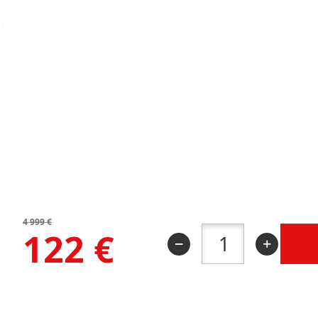
4 999
€
122
€