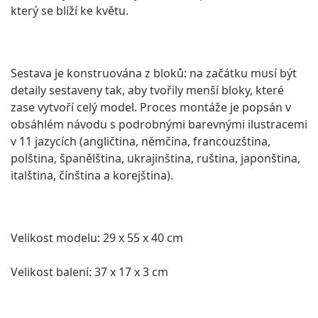
který se blíží ke květu.
Sestava je konstruována z bloků: na začátku musí být
detaily sestaveny tak, aby tvořily menší bloky, které
zase vytvoří celý model.
Proces montáže je popsán v
obsáhlém návodu s podrobnými barevnými ilustracemi
v 11 jazycích (angličtina, němčina, francouzština,
polština, španělština, ukrajinština, ruština, japonština,
italština, čínština a korejština).
Velikost modelu: 29 x 55 x 40 cm
Velikost balení: 37 x 17 x 3 cm