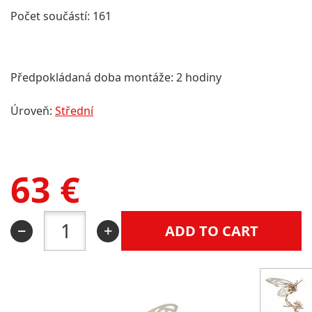
Počet součástí: 161
Předpokládaná doba montáže: 2 hodiny
Úroveň:
Střední
63
€
ADD TO CART