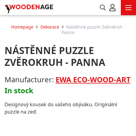
Homepage
Dekorace
Nástěnné puzzle Zvěrokruh -
Panna
NÁSTĚNNÉ PUZZLE
ZVĚROKRUH - PANNA
Manufacturer:
EWA ECO-WOOD-ART
In stock
Designový kousek do vašeho obýváku. Originální
puzzle na zeď.