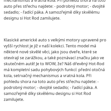
mechanismus a vratná kola. Při pohledu shora na toto
auto přes střechu najdete: - podrobný motor; - dvojité
sedadlo; - řadící páka. A samozřejmě díky skvělému
designu si Hot Rod zamilujete.
Klasické americké auto s velkými motory upravené pro
vyšší rychlost je již v naší kolekci. Tento model má
některé nové skvělé věci, jako jsou dveře, které se
otevírají se zarážkou, a také poznávací značku jako ve
skutečném autě! Je to WOW, že? Náš dřevěný Hot-Rod
má kompletní sadu pohybových funkcí: přední otočná
kola, setrvačný mechanismus a vratná kola. Při
pohledu shora na toto auto přes střechu najdete: -
podrobný motor; - dvojité sedadlo; - řadící páka. A
samozřejmě díky skvělému designu si Hot Rod
zamilujete.