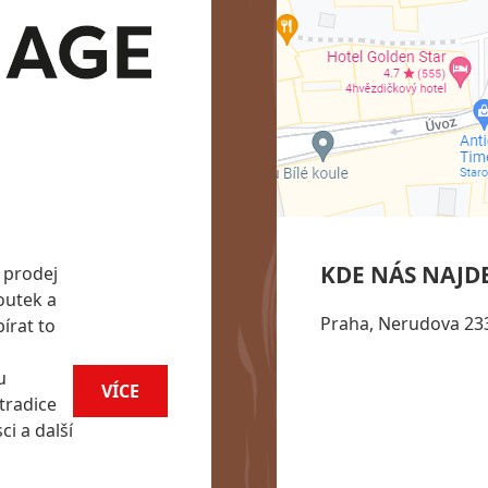
KDE NÁS NAJD
 prodej
outek a
Praha, Nerudova 233
írat to
u
VÍCE
tradice
i a další