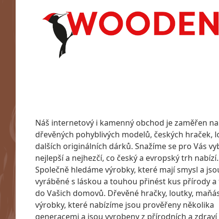
Náš internetový i kamenný obchod je zaměřen na
dřevěných pohyblivých modelů, českých hraček, l
dalších originálních dárků. Snažíme se pro Vás vyb
nejlepší a nejhezčí, co český a evropský trh nabízí.
Společně hledáme výrobky, které mají smysl a jso
vyráběné s láskou a touhou přinést kus přírody a 
do Vašich domovů. Dřevěné hračky, loutky, maňásc
výrobky, které nabízíme jsou prověřeny několika
generacemi a jsou vyrobeny z přírodních a zdraví