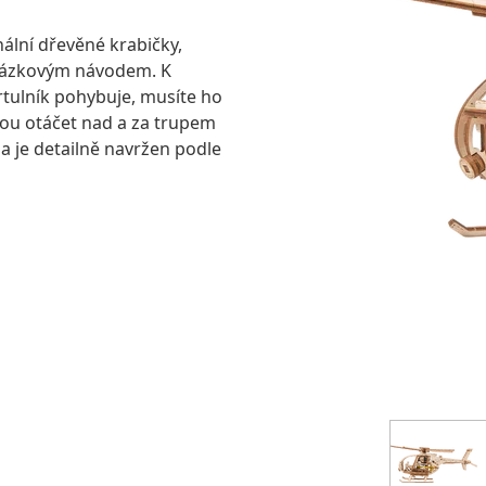
nální dřevěné krabičky,
rázkovým návodem. K
 vrtulník pohybuje, musíte ho
nou otáčet nad a za trupem
a je detailně navržen podle