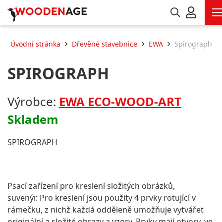
Úvodní stránka
Dřevěné stavebnice
EWA
Spirograph
SPIROGRAPH
Výrobce:
EWA ECO-WOOD-ART
Skladem
SPIROGRAPH
Psací zařízení pro kreslení složitých obrázků,
suvenýr. Pro kreslení jsou použity 4 prvky rotující v
rámečku, z nichž každá odděleně umožňuje vytvářet
originální a složité obrazy a vzory. Prvky mají otvory, ve